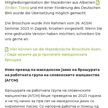
Mitgliedsorganisation der Mazedonier aus Albanien
Ilinden Tirana
und mit einer Förderung des Deutschen
BMI wurde die Übersetzung möglich gemacht.
Die Broschüre wurde ihm Rahmen vom 26. AGSM
Seminar 2023 in Zagreb, Kroatien vorgestellt. Wenn Sie
eine gedruckte Version haben möchten, schreiben Sie
uns gerne an.
Hier können sie die Mazedonische Broschüre lesen.
/ Овде можете да ја прочитате македонската
брошура
Нов
о
превод на
македонски
јазик
на брошурата
на
работната група на словенските малцинства
(АГСМ)
Брошурата
на
работната група на словенските
малцинства (АГСМ) беше преведена во 2023 година
и на тој начин за прв пат
на македонски јазик со
ки
рилично писмо
. Со напорна работна
и
помош од