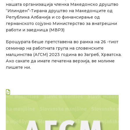
нашата организација членка
Македонско друштво
“
Илинден
”-
Тирана друштво на
Македонците од
Република
Албанија и со финансирање од
германското сојузно Министерство за внатрешни
работи и заедница (
МВРЗ
)
Брошурата беше претставена
во
рамка на 26 -тиот
семинар
на
работната група на словенските
малцинства (АГСМ) 2023 година во Загреб, Хрватска.
Ако сакате да имате печатена верзија, ве молиме
пишете ни.