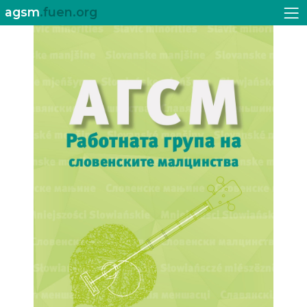
agsm
.fuen.org