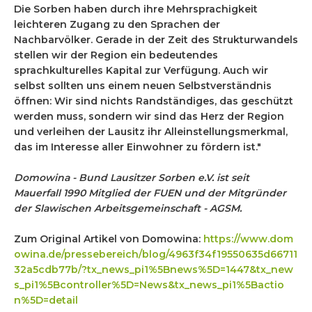
Die Sorben haben durch ihre Mehrsprachigkeit
leichteren Zugang zu den Sprachen der
Nachbarvölker. Gerade in der Zeit des
Strukturwandels
stellen wir der
Region ein bedeutendes
sprachkulturelles Kapital zur Verfügung. Auch wir
selbst sollten uns einem neuen Selbstverständnis
öffnen: Wir sind nichts Randständiges, das geschützt
werden muss, sondern wir sind das Herz der Region
und verleihen der Lausitz ihr Alleinstellungsmerkmal,
das im Interesse aller Einwohner zu fördern ist."
Domowina - Bund Lausitzer Sorben e.V. ist seit
Mauerfall 1990 Mitglied der FUEN und der Mitgründer
der Slawischen Arbeitsgemeinschaft - AGSM.
Zum Original Artikel von Domowina:
https://www.dom
owina.de/pressebereich/blog/4963f34f19550635d66711
32a5cdb77b/?tx_news_pi1%5Bnews%5D=1447&tx_new
s_pi1%5Bcontroller%5D=News&tx_news_pi1%5Bactio
n%5D=detail