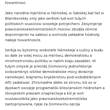
towaršnosć.
Jako narodna mjeńšina w Němskej, w Sakskej kaž tež w
Braniborskej, smy jako serbski lud wot tutych
politiskich wuwićow wosebje potrjecheni. Zesylnjenje
prawicarskoekstremistiskich mocow zbudźa ćěmne
dopomnjenki na zašłosć a wohroža zakładne hódnoty
našeje towaršnosće.
Serbja su bytostny wobstatk Němskeje a Łužicy a budu
so dale ze wšej mocu za měrliwu, demokratisku a
mnohostronsku politiku w našim kraju zasadźeć. W
tutym zmysle je prezidij Domowiny jednohłósnje
wobzamknył, wšitke demokratiske mocy doraznje
namołwjeć, krajnemu knježerstwu pod wobdźělenjom
AfD zadźěwać. Zhromadne dźěło ze stronu, kiž so w
dypkach swojeje programatiki křesćanskim hódnotam a
čłowjeskim prawam znapřećiwja a kiž je wot
wustawoškita jako prawicarskoekstremistiska
zastopnjowana, njeje za Domowinu opcija.