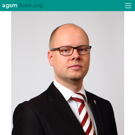
agsm
.fuen.org