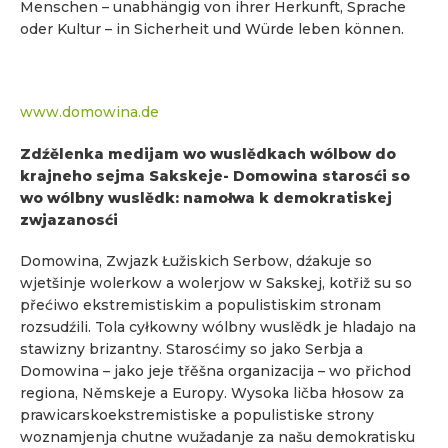
Menschen – unabhängig von ihrer Herkunft, Sprache
oder Kultur – in Sicherheit und Würde leben können.
www.domowina.de
Zdźělenka medijam wo wuslědkach wólbow do
krajneho sejma Sakskeje
- Domowina starosći so
wo wólbny wuslědk: namołwa k demokratiskej
zwjazanosći
Domowina, Zwjazk Łužiskich Serbow, dźakuje so
wjetšinje wolerkow a wolerjow w Sakskej, kotřiž su so
přećiwo ekstremistiskim a populistiskim stronam
rozsudźili. Tola cyłkowny wólbny wuslědk je hladajo na
stawizny brizantny. Starosćimy so jako Serbja a
Domowina – jako jeje třěšna organizacija – wo přichod
regiona, Němskeje a Europy. Wysoka ličba hłosow za
prawicarskoekstremistiske a populistiske strony
woznamjenja chutne wužadanje za našu demokratisku