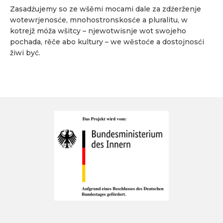
Zasadźujemy so ze wšěmi mocami dale za zdźerženje
wotewrjenosće, mnohostronskosće a pluralitu, w
kotrejž móža wšitcy – njewotwisnje wot swojeho
pochada, rěče abo kultury – we wěstoće a dostojnosći
žiwi być.