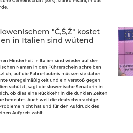
sche Gemeinschaft (SSk), Marko Pisani, in das
rde.
lowenischem "Č,Š,Ž" kostet
en in Italien sind wütend
en Minderheit in Italien sind wieder auf den
enischen Namen in den Führerschein schreiben
tzlich, auf die Fahrerlaubnis müssen sie daher
atante Unregelmäßigkeit und ein Verstoß gegen
lien schützt, sagt die slowenische Senatorin in
sich, ob dies eine Rückkehr in die dunklen Zeiten
he bedeutet. Auch weil die deutschsprachige
 Probleme nicht hat und für den Aufdruck des
nen Aufpreis zahlt.