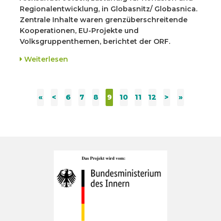
Regionalentwicklung, in Globasnitz/ Globasnica.
Zentrale Inhalte waren grenzüberschreitende
Kooperationen, EU-Projekte und
Volksgruppenthemen, berichtet der ORF.
Weiterlesen
«
<
6
7
8
9
10
11
12
>
»