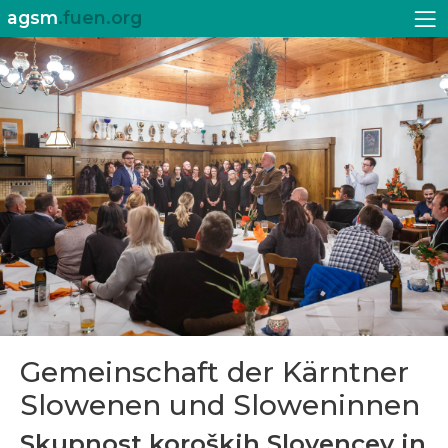
agsm
.fuen.org
Gemeinschaft der Kärntner
Slowenen und Sloweninnen
Skupnost koroških Slovencev in