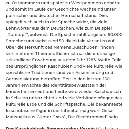
zu Ostpommern und später zu Westpommern gehörte
und somit im Laufe der Geschichte wechselnd unter
polnischer und deutscher Herrschaft stand. Dies
spiegelt sich auch in der Sprache wider, die viele
Lehnwörter aus dem Deutschen, wie zum Beispiel
„Rumtopf“, aufweist. Die Sprache zählt ungefähr 50.000
Sprecher und weist rund 50 dialektale Varianten auf.
Über die Herkunft des Namens „Kaschuben“ finden
sich mehrere Theorien. Sicher ist nur die erstmalige
urkundliche Erwähnung aus dem Jahr 1283. Weite Teile
des ursprünglichen Kaschubien und viele kulturelle wie
sprachliche Traditionen sind von Assimilierung und
Germanisierung betroffen. Erst in den letzten 150
Jahren erwachte das Identitätsbewusstsein der
Minderheit erneut und heute wird wieder Kaschubisch
in Schulen unterrichtet und viele Verbände pflegen das
kulturelle Erbe und die Schriftsprache. Die bekannteste
kaschubische Figur in der Literatur mag wohl Oskar
Matzerath aus Günter Grass’ „Die Blechtrommel“ sein.
Der Kaschubisch-Pommerscher Verein
(Kashubian-