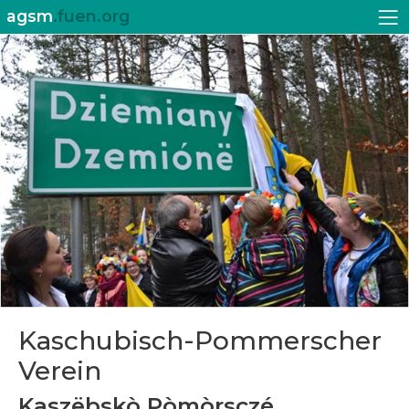
agsm
.fuen.org
Kaschubisch-Pommerscher
Verein
Kaszëbskò Pòmòrsczé