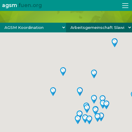
agsm
.fuen.org