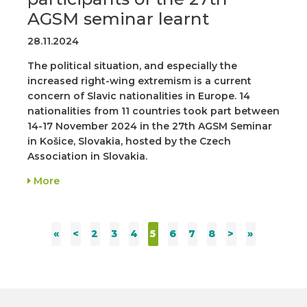
AGSM seminar learnt
28.11.2024
The political situation, and especially the
increased right-wing extremism is a current
concern of Slavic nationalities in Europe. 14
nationalities from 11 countries took part between
14-17 November 2024 in the 27th AGSM Seminar
in Košice, Slovakia, hosted by the Czech
Association in Slovakia.
More
«
<
2
3
4
5
6
7
8
>
»